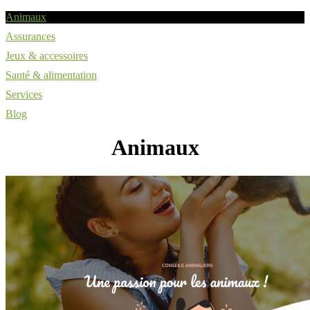
Animaux
Assurances
Jeux & accessoires
Santé & alimentation
Services
Blog
Animaux